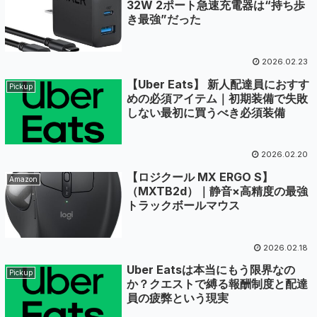
32W 2ポート急速充電器は“持ち歩
き最強”だった
2026.02.23
【Uber Eats】 新人配達員におすす
Pickup
めの必須アイテム｜初期装備で失敗
しない最初に買うべき必須装備
2026.02.20
【ロジクール MX ERGO S】
Amazon
（MXTB2d）｜静音×高精度の最強
トラックボールマウス
2026.02.18
Uber Eatsは本当にもう限界なの
Pickup
か？クエストで縛る報酬制度と配達
員の疲弊という現実