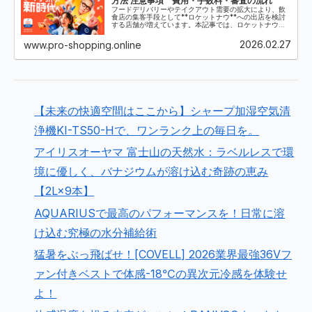
方法 注意事項 費用・手数料・審査の流れ
フードデリバリーやテイクアウト需要の拡大により、飲
食店の集客手段として**ロケットナウ**への出店を検討
する店舗が増えています。本記事では、ロケットナウの
加盟店になる方法・費用・審査の流れ・失敗しないポイ
ントを、導入支援を行う代理店の視点で...
2026.02.27
www.pro-shopping.online
【未来の快適空間はここから】シャープ加湿空気清
浄機KI-TS50-Hで、ワンランク上の毎日を。
アイリスオーヤマ 富士山の天然水：ラベルレスで環
境に優しく、バナジウムが溶け込む奇跡の恵み
【2L×9本】
AQUARIUSで最高のパフォーマンスを！日常に溶
け込む究極の水分補給術
猛暑をぶっ飛ばせ！[COVELL] 2026業界最強36Vフ
ァン付きベストで体感-18℃の異次元冷感を体験せ
よ！