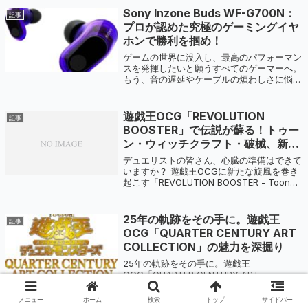
なった。特別招待こちらのコード入力で13...
Sony Inzone Buds WF-G700N：
記事
プロが認めた究極のゲーミングイヤ
ホンで勝利を掴め！
ゲームの世界に没入し、最高のパフォーマン
スを発揮したいと願うすべてのゲーマーへ。
もう、音の遅延やケーブルの煩わしさに悩ま
される時代は終わりです。Sonyがゲーミン
グのために本気を出した、究極の完全ワイヤ
レスイヤホン「Inzone Buds ...
遊戯王OCG「REVOLUTION
記事
BOOSTER」で伝説が蘇る！トゥー
ン・ウィッチクラフト・破械、新た
な戦略の幕開け！
デュエリストの皆さん、心臓の準備はできて
いますか？ 遊戯王OCGに新たな旋風を巻き
起こす「REVOLUTION BOOSTER - Toon・
Witchcraft・Hakikai - BOX」が登場しま
す！ 懐かしのテーマから、現代のデュエ...
25年の軌跡をその手に。遊戯王
記事
OCG「QUARTER CENTURY ART
COLLECTION」の魅力を深掘り
25年の軌跡をその手に。遊戯王
OCG「QUARTER CENTURY ART
COLLECTION」の魅力を深掘り カードゲー
ムの歴史に燦然と輝く「遊戯王OCG」。そ
メニュー
ホーム
検索
トップ
サイドバー
の25周年を記念して、ファン待望の究極の