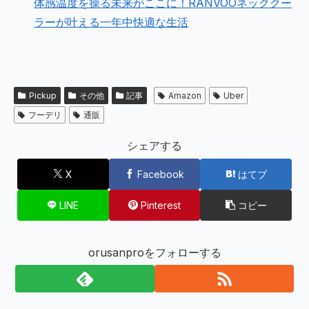
体感温度を操る未来がここに！RANVOOネッククー
ラーが叶える一年中快適な生活
Pickup
その他
記事
Amazon
Uber
フーデリ
通販
シェアする
X
Facebook
はてブ
LINE
Pinterest
コピー
orusanproをフォローする