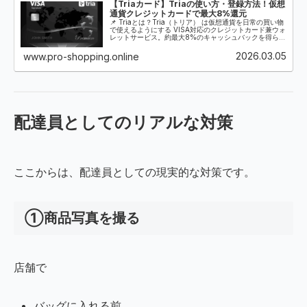
【Triaカード】Triaの使い方・登録方法！仮想
通貨クレジットカードで最大8%還元
📌 Triaとは？Tria（トリア） は仮想通貨を日常の買い物
で使えるようにする VISA対応のクレジットカード兼ウォ
レットサービス。約最大8%のキャッシュバックを得られ
る仕組み。専用トークンTRIAトークンは米国大手取引所
「コインベース」...
2026.03.05
www.pro-shopping.online
配達員としてのリアルな対策
ここからは、配達員としての現実的な対策です。
①商品写真を撮る
店舗で
バッグに入れる前