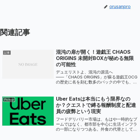
orusanpro
関連記事
混沌の扉が開く！遊戯王 CHAOS
記事
ORIGINS 未開封BOXが秘める無限
の可能性
デュエリストよ、混沌の源流へ
――「CHAOS ORIGINS」が蘇る遊戯王OCG
の歴史に名を刻む数多のパックの中でも、そ
の名の通り「混沌」の力を宿し、多くのデュ
エリストの記憶に深く刻まれているのが
「CHAOS ORIGINS（カオスオリジン...
Uber Eatsは本当にもう限界なの
Pickup
か？クエストで縛る報酬制度と配達
員の疲弊という現実
フードデリバリー市場は、もはや一時的なブ
ームではなく、都市部を中心に生活インフラ
の一部になりつつある。外食の代替として、
あるいは忙しい日常の時短手段として、フー
ドデリバリーは多くの人に利用されるように