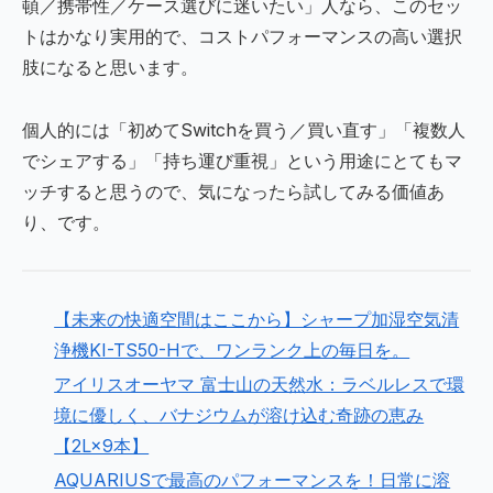
頓／携帯性／ケース選びに迷いたい」人なら、このセッ
トはかなり実用的で、コストパフォーマンスの高い選択
肢になると思います。
個人的には「初めてSwitchを買う／買い直す」「複数人
でシェアする」「持ち運び重視」という用途にとてもマ
ッチすると思うので、気になったら試してみる価値あ
り、です。
【未来の快適空間はここから】シャープ加湿空気清
浄機KI-TS50-Hで、ワンランク上の毎日を。
アイリスオーヤマ 富士山の天然水：ラベルレスで環
境に優しく、バナジウムが溶け込む奇跡の恵み
【2L×9本】
AQUARIUSで最高のパフォーマンスを！日常に溶