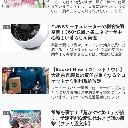
ニヤが止まらない理由
こんにちは！突然ですが、最近「糖分」は足
りていますか？もし「日常に癒やしが足りな
い」「胸キュンして悶え転げたい！」と思っ
ているなら、今すぐ読むべき一冊がありま
す。それが、大人気コミカライズの最新刊
『お隣の天使様にいつの間にか駄目人間にさ
YONAサーキュレーターで劇的快適
記事
れて...
空間！360°送風と省エネで一年中
心地よい暮らしを実現
季節の変わり目や、エアコンの効きが悪いと
感じることはありませんか？ 部屋の空気を
効率よく循環させることは、快適な居住空間
を作る上で非常に重要です。しかし、ただ風
を送るだけでなく、省エネ性、静音性、そし
て使いやすさまで兼ね備えたサーキュレー
【Rocket Now（ロケットナウ）】
Pickup
タ...
大改悪 配達員の責任が重くなる？ロ
ケットナウ利用規約改定
フードデリバリー業界では、サービス拡大と
ともに配達員向けの規約変更が頻繁に行われ
ています。その中でも最近話題になっている
のが Rocket Now（ロケットナウ） の利用
規約改定です。公式の説明を見ると「業務ル
ールの整理」といった印象ですが...
常識を覆す！『超かぐや姫！』が描
記事
く、予測不能な新世代おとぎ話の衝
撃【ファミ通文庫】