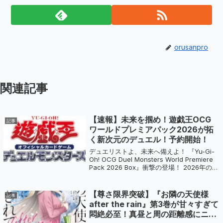
orusanpro
関連記事
【速報】未来を掴め！遊戯王OCG
記事
ワールドプレミアパック2026が拓
く新次元のデュエル！予約開始！
デュエリストよ、未来へ備えよ！ 『Yu-Gi-
Oh! OCG Duel Monsters World Premiere
Pack 2026 Box』衝撃の登場！ 2026年のデ
ュエルシーンを塗り替える、世界が注目する
新パックが予約開始！ 世...
【尊さ限界突破】『お隣の天使様
記事
after the rain』第3巻が甘々すぎて
悶絶必至！真昼と周の距離感にニヤ