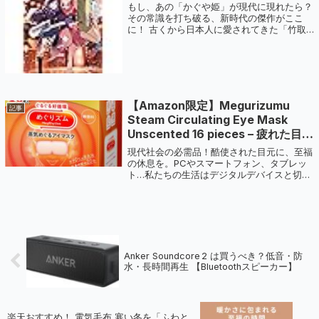
もし、あの「かぐや姫」が現代に現れたら？
その常識を打ち破る、新時代の傑作がここ
に！ 古くから日本人に愛されてきた「竹取
物語」。誰もが知るそのおとぎ話に、もし現
代のテクノロジーと予測不能な人間ドラマが
加わったら――？ ファミ通文庫から登場し
た...
【Amazon限定】Megurizumu
記事
Steam Circulating Eye Mask
Unscented 16 pieces – 疲れた目元
に極上の癒しを
現代社会の必需品！酷使された目元に、至福
の休息を。PCやスマートフォン、タブレッ
ト…私たちの生活はデジタルデバイスと切っ
ても切り離せません。長時間画面を見つめる
ことで、知らず知らずのうちに目元には大き
な負担がかかっています。そんな現代人の
目...
Anker Soundcore 2 は買うべき？低音・防
水・長時間再生 【Bluetoothスピーカー】
楽天おすすめ！ 電気毛布 寒い冬を「ふわと