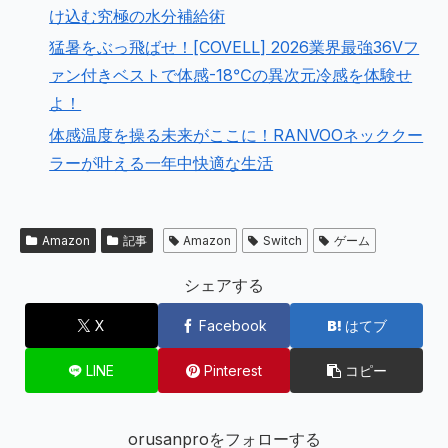
け込む究極の水分補給術
猛暑をぶっ飛ばせ！[COVELL] 2026業界最強36Vフ
ァン付きベストで体感-18℃の異次元冷感を体験せ
よ！
体感温度を操る未来がここに！RANVOOネッククー
ラーが叶える一年中快適な生活
Amazon
記事
Amazon
Switch
ゲーム
シェアする
X
Facebook
はてブ
LINE
Pinterest
コピー
orusanproをフォローする